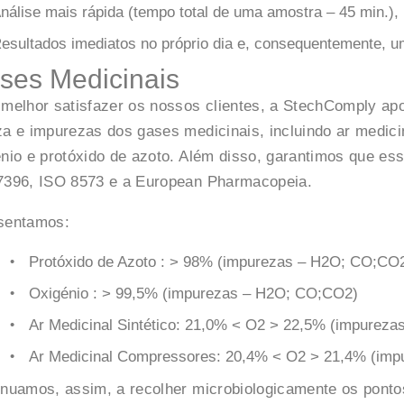
nálise mais rápida (tempo total de uma amostra – 45 min.),
esultados imediatos no próprio dia e, consequentemente, um
ses Medicinais
 melhor satisfazer os nossos clientes, a StechComply a
za e impurezas dos gases medicinais, incluindo ar medici
énio e protóxido de azoto. Além disso, garantimos que e
7396, ISO 8573 e a European Pharmacopeia.
sentamos:
Protóxido de Azoto : > 98% (impurezas – H2O; CO;CO
Oxigénio : > 99,5% (impurezas – H2O; CO;CO2)
Ar Medicinal Sintético: 21,0% < O2 > 22,5% (impureza
Ar Medicinal Compressores: 20,4% < O2 > 21,4% (im
inuamos, assim, a recolher microbiologicamente os ponto