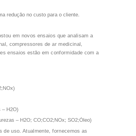
a redução no custo para o cliente.
postou em novos ensaios que analisam a
nal, compressores de ar medicinal,
sses ensaios estão em conformidade com a
2;NOx)
s – H2O)
purezas – H2O; CO;CO2;NOx; SO2;Óleo)
s de uso. Atualmente, fornecemos as