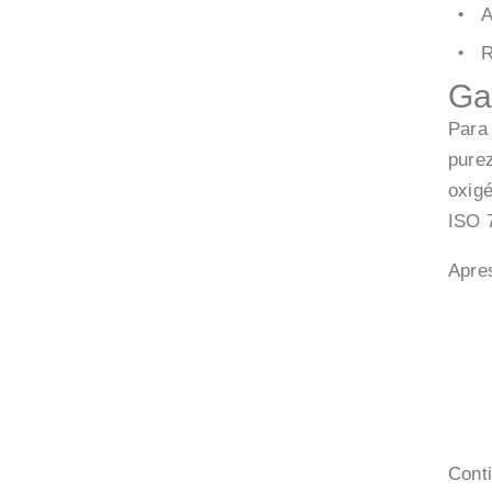
A
R
Ga
Para
pure
oxig
ISO 
Apre
Cont