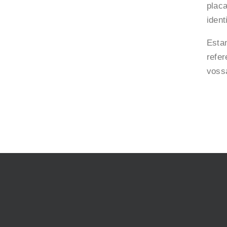
plac
ident
Esta
refer
voss