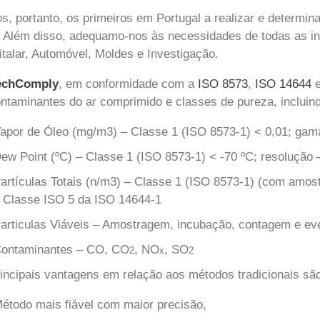
, portanto, os primeiros em Portugal a realizar e determin
. Além disso, adequamo-nos às necessidades de todas as in
talar, Automóvel, Moldes e Investigação.
echComply
, em conformidade com a
ISO 8573
,
ISO 14644
ntaminantes do ar comprimido e classes de pureza, incluind
apor de Óleo (mg/m3) – Classe 1 (ISO 8573-1) < 0,01; ga
ew Point (ºC) – Classe 1 (ISO 8573-1) < -70 ºC; resolução
artículas Totais (n/m3) – Classe 1 (ISO 8573-1) (com amost
 Classe ISO 5 da ISO 14644-1
articulas Viáveis – Amostragem, incubação, contagem e even
ontaminantes – CO, CO
, NO
, SO
2
x
2
incipais vantagens em relação aos métodos tradicionais sã
étodo mais fiável com maior precisão,