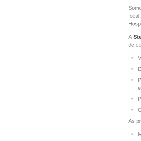
Somos
local
Hospi
A
St
de co
V
D
P
e
P
C
As pr
M