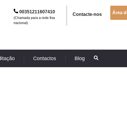
00351211607410
Área d
Contacte-nos
(Chamada para a rede fixa
nacional)
ditação
Contactos
Blog
 / Gases Medicinais