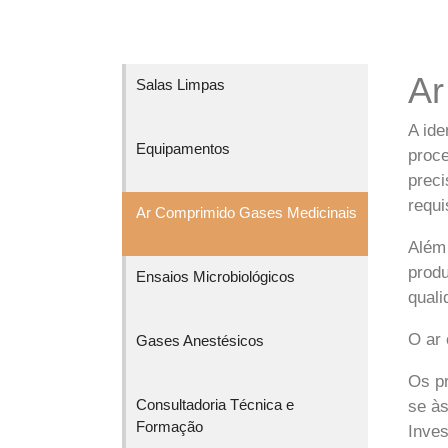
Ar
Salas Limpas
A ide
Equipamentos
proce
preci
requi
Ar Comprimido Gases Medicinais
Além 
produ
Ensaios Microbiológicos
quali
O ar 
Gases Anestésicos
Os pr
Consultadoria Técnica e
se às
Formação
Inves