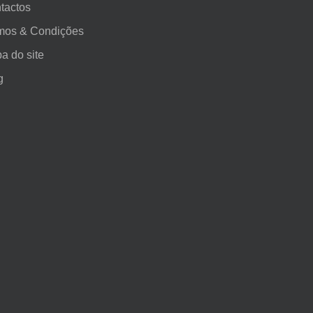
tactos
mos & Condições
a do site
g