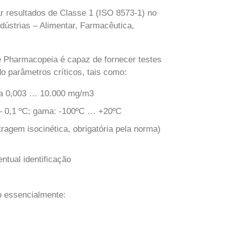
ar resultados de Classe 1 (ISO 8573-1) no
dústrias – Alimentar, Farmacêutica,
e Pharmacopeia é capaz de
fornecer testes
o parâmetros críticos, tais como:
ma 0,003 … 10.000 mg/m3
 – 0,1 ºC; gama: -100ºC … +20ºC
ragem isocinética, obrigatória pela norma)
tual identificação
o essencialmente: