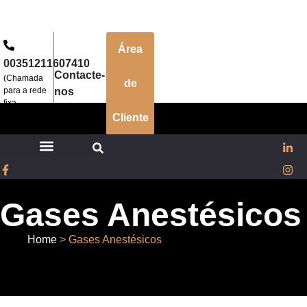
Área
00351211607410
Contacte-
(Chamada
de
para a rede
nos
Search
fixa
nacional)
Cliente
Search
Recent Posts
Stechcomply
Gases Anestésicos
Recent Comments
Home
>
Gases Anestésicos
No comments to show.